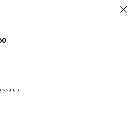
60
й печатью